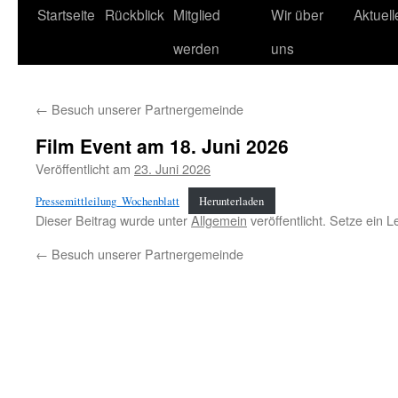
Startseite
Rückblick
Mitglied
Wir über
Aktuel
werden
uns
←
Besuch unserer Partnergemeinde
Film Event am 18. Juni 2026
Veröffentlicht am
23. Juni 2026
Pressemittleilung_Wochenblatt
Herunterladen
Dieser Beitrag wurde unter
Allgemein
veröffentlicht. Setze ein 
←
Besuch unserer Partnergemeinde