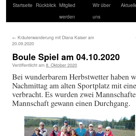
Startseite
Rückblick
Mitglied
Wir über
Aktuel
werden
uns
←
Kräuterwanderung mit Diana Kaiser am
20.09.2020
Boule Spiel am 04.10.2020
Veröffentlicht am
8. Oktober 2020
Bei wunderbarem Herbstwetter haben wi
Nachmittag am alten Sportplatz mit ei
verbracht. Es wurden zwei Mannschaften
Mannschaft gewann einen Durchgang.