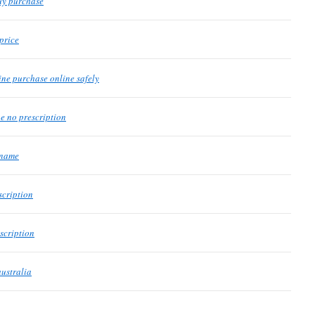
uy purchase
price
ine purchase online safely
e no prescription
 name
scription
scription
ustralia