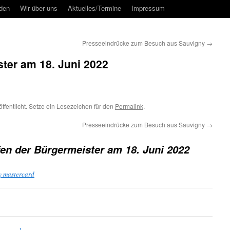
rden
Wir über uns
Aktuelles/Termine
Impressum
Presseeindrücke zum Besuch aus Sauvigny
→
ster am 18. Juni 2022
ffentlicht. Setze ein Lesezeichen für den
Permalink
.
Presseeindrücke zum Besuch aus Sauvigny
→
fen der Bürgermeister am 18. Juni 2022
y mastercard