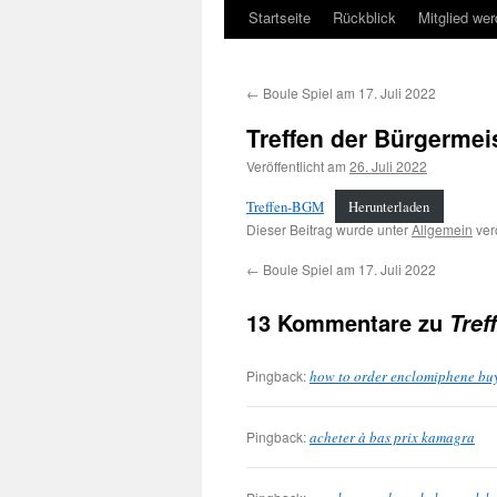
Startseite
Rückblick
Mitglied we
←
Boule Spiel am 17. Juli 2022
Treffen der Bürgermei
Veröffentlicht am
26. Juli 2022
Treffen-BGM
Herunterladen
Dieser Beitrag wurde unter
Allgemein
verö
←
Boule Spiel am 17. Juli 2022
13 Kommentare zu
Tref
Pingback:
how to order enclomiphene bu
Pingback:
acheter à bas prix kamagra