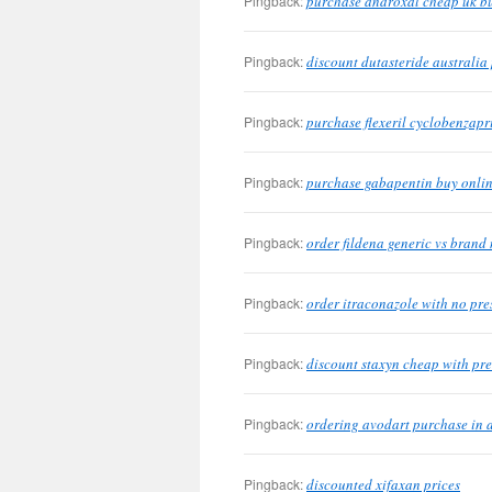
Pingback:
purchase androxal cheap uk b
Pingback:
discount dutasteride australia 
Pingback:
purchase flexeril cyclobenzapr
Pingback:
purchase gabapentin buy onlin
Pingback:
order fildena generic vs brand
Pingback:
order itraconazole with no pre
Pingback:
discount staxyn cheap with pre
Pingback:
ordering avodart purchase in a
Pingback:
discounted xifaxan prices