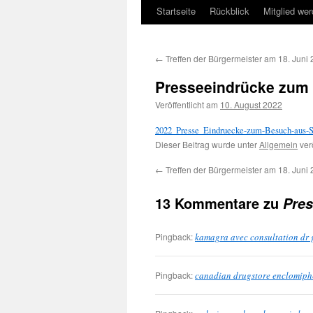
Startseite
Rückblick
Mitglied we
←
Treffen der Bürgermeister am 18. Juni
Presseeindrücke zum
Veröffentlicht am
10. August 2022
2022_Presse_Eindruecke-zum-Besuch-aus-
Dieser Beitrag wurde unter
Allgemein
verö
←
Treffen der Bürgermeister am 18. Juni
13 Kommentare zu
Pres
Pingback:
kamagra avec consultation dr 
Pingback:
canadian drugstore enclomiph