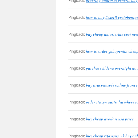
Pingback:
ordering androxal generic buy
Pingback:
how to buy flexeril cyclobenza
Pingback:
buy cheap dutasteride cost ne
Pingback:
how to order gabapentin cheap
Pingback:
purchase fildena overnight no 
Pingback:
buy itraconazole online france
Pingback:
order staxyn australia where t
Pingback:
buy cheap avodart usa price
Pingback:
buy cheap rifaximin uk buy on