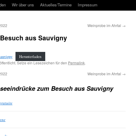
rden
Wir über uns
Aktuelles/Termine
Impressum
 2022
Weinprobe im Ahrtal
→
 Besuch aus Sauvigny
Sauvigny
Herunterladen
ffentlicht. Setze ein Lesezeichen für den
Permalink
.
 2022
Weinprobe im Ahrtal
→
seeindrücke zum Besuch aus Sauvigny
gratuite
ene