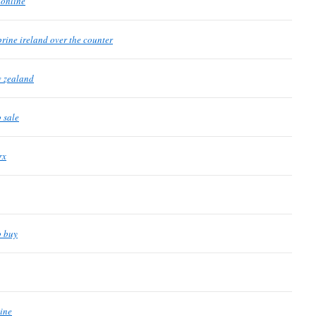
 online
prine ireland over the counter
w zealand
 sale
rx
o buy
line