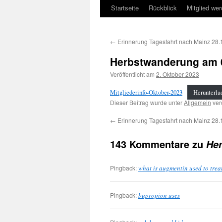
Startseite
Rückblick
Mitglied we
←
Erinnerung Tagesfahrt nach Mainz 28.
Herbstwanderung am 
Veröffentlicht am
2. Oktober 2023
Mitgliederinfo-Oktober-2023
Herunterla
Dieser Beitrag wurde unter
Allgemein
verö
←
Erinnerung Tagesfahrt nach Mainz 28.
143 Kommentare zu
He
Pingback:
what is augmentin used to trea
Pingback:
bupropion uses