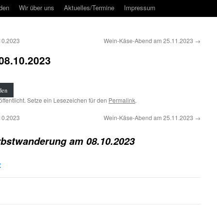
rden
Wir über uns
Aktuelles/Termine
Impressum
10.2023
Wein-Käse-Abend am 25.11.2023
→
08.10.2023
den
ffentlicht. Setze ein Lesezeichen für den
Permalink
.
10.2023
Wein-Käse-Abend am 25.11.2023
→
rbstwanderung am 08.10.2023
t