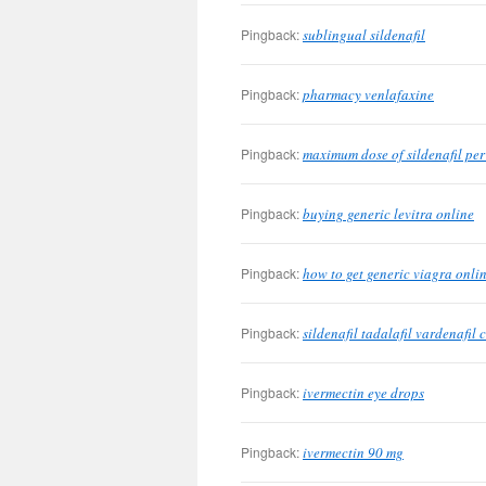
Pingback:
sublingual sildenafil
Pingback:
pharmacy venlafaxine
Pingback:
maximum dose of sildenafil per
Pingback:
buying generic levitra online
Pingback:
how to get generic viagra onli
Pingback:
sildenafil tadalafil vardenafil
Pingback:
ivermectin eye drops
Pingback:
ivermectin 90 mg