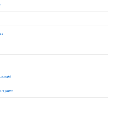
t
ty
n weight
 pregnant