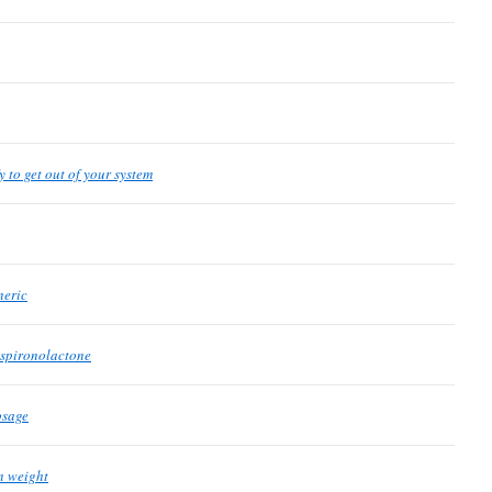
y to get out of your system
neric
 spironolactone
osage
n weight