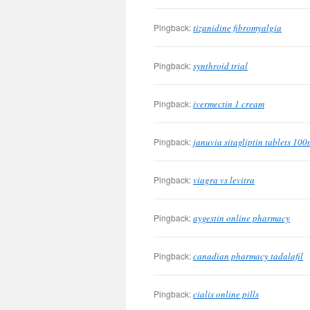
Pingback:
tizanidine fibromyalgia
Pingback:
synthroid trial
Pingback:
ivermectin 1 cream
Pingback:
januvia sitagliptin tablets 10
Pingback:
viagra vs levitra
Pingback:
aygestin online pharmacy
Pingback:
canadian pharmacy tadalafil
Pingback:
cialis online pills