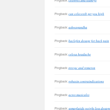
Pingback:
celebrex and kidneys
Pingback:
can celecoxib get you high
Pingback:
ashwagandha
Pingback:
baclofen dosage for back pain
Pingback:
celexa headache
Pingback:
prozac and remeron
Pingback:
robaxin contraindications
Pingback:
actos musicales
Pingback:
semaglutide weight loss dosage