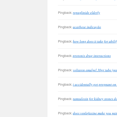
Pingback:
repaglinide elderly
Pingback:
acarbose indicação
Pingback:
how long does it take for abilif
Pingback:
protonix drug interactions
Pingback:
voltaren emulgel 30gr tube (ge
Pingback:
i accidentally got pregnant on
Pingback:
tamsulosin for kidney stones d
Pingback:
does venlafaxine make you gai