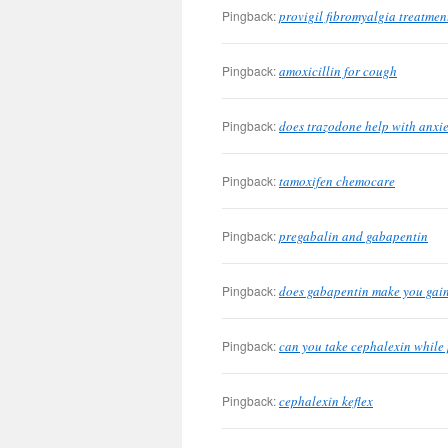
Pingback:
provigil fibromyalgia treatmen
Pingback:
amoxicillin for cough
Pingback:
does trazodone help with anxie
Pingback:
tamoxifen chemocare
Pingback:
pregabalin and gabapentin
Pingback:
does gabapentin make you gai
Pingback:
can you take cephalexin while
Pingback:
cephalexin keflex