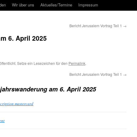
rden
Wir über uns
Aktuelles/Termine
Impressum
Bericht Jerusalem Vortrag Teil 1
→
m 6. April 2025
ffentlicht. Setze ein Lesezeichen für den
Permalink
.
Bericht Jerusalem Vortrag Teil 1
→
jahrswanderung am 6. April 2025
cription mastercard
ent