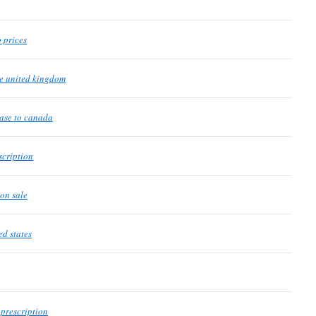
 prices
ne united kingdom
ase to canada
scription
on sale
ed states
 prescription