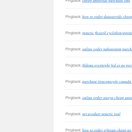
Pingback:
cheap androxal purchase line
Pingback:
how to order dutasteride cheap
Pingback:
generic flexeril cyclobenzapri
Pingback:
online order gabapentin purch
Pingback:
fildena overnight fed ex no per
Pingback:
purchase itraconazole canada 
Pingback:
online order staxyn cheap unit
Pingback:
get avodart generic real
Pingback:
how to order xifaxan cheap no