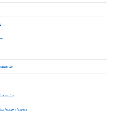
y
dom
online uk
ion online
lékařského předpisu