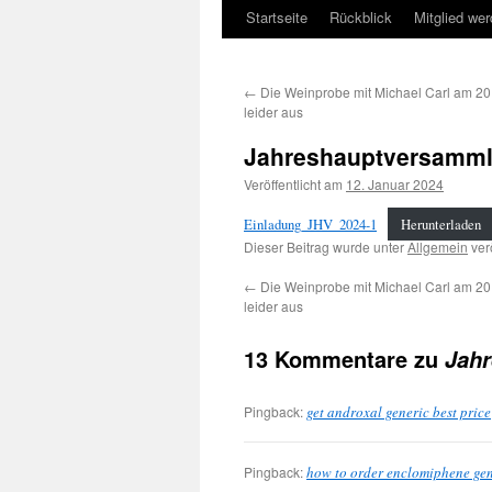
Startseite
Rückblick
Mitglied we
←
Die Weinprobe mit Michael Carl am 20.
leider aus
Jahreshauptversamml
Veröffentlicht am
12. Januar 2024
Einladung_JHV_2024-1
Herunterladen
Dieser Beitrag wurde unter
Allgemein
verö
←
Die Weinprobe mit Michael Carl am 20.
leider aus
13 Kommentare zu
Jah
Pingback:
get androxal generic best price
Pingback:
how to order enclomiphene gene