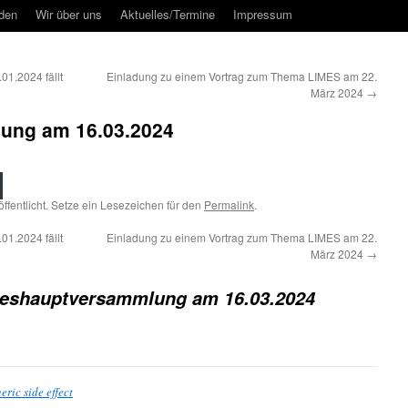
rden
Wir über uns
Aktuelles/Termine
Impressum
01.2024 fällt
Einladung zu einem Vortrag zum Thema LIMES am 22.
März 2024
→
ung am 16.03.2024
ffentlicht. Setze ein Lesezeichen für den
Permalink
.
01.2024 fällt
Einladung zu einem Vortrag zum Thema LIMES am 22.
März 2024
→
reshauptversammlung am 16.03.2024
ric side effect