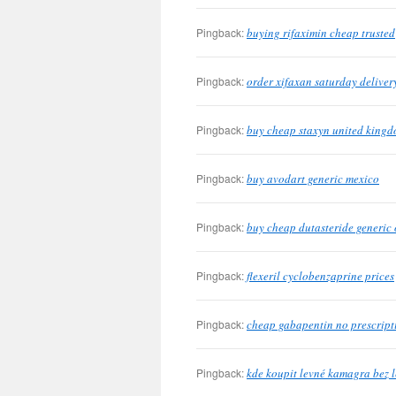
Pingback:
buying rifaximin cheap trusted
Pingback:
order xifaxan saturday deliver
Pingback:
buy cheap staxyn united king
Pingback:
buy avodart generic mexico
Pingback:
buy cheap dutasteride generic 
Pingback:
flexeril cyclobenzaprine prices
Pingback:
cheap gabapentin no prescript
Pingback:
kde koupit levné kamagra bez 