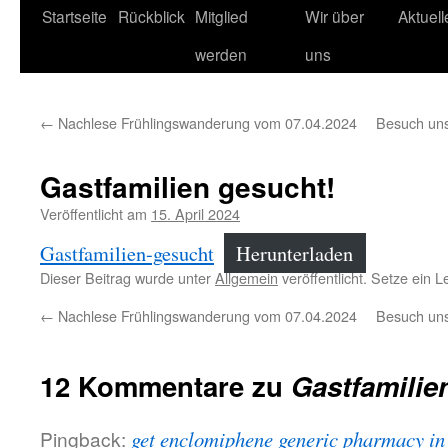
Startseite
Rückblick
Mitglied
Wir über
Aktuel
werden
uns
←
Nachlese Frühlingswanderung vom 07.04.2024
Besuch uns
Gastfamilien gesucht!
Veröffentlicht am
15. April 2024
Gastfamilien-gesucht
Herunterladen
Dieser Beitrag wurde unter
Allgemein
veröffentlicht. Setze ein 
←
Nachlese Frühlingswanderung vom 07.04.2024
Besuch uns
12 Kommentare zu
Gastfamilie
Pingback:
get enclomiphene generic pharmacy in