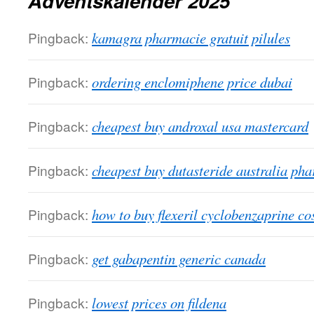
Adventskalender 2025
Pingback:
kamagra pharmacie gratuit pilules
Pingback:
ordering enclomiphene price dubai
Pingback:
cheapest buy androxal usa mastercard
Pingback:
cheapest buy dutasteride australia ph
Pingback:
how to buy flexeril cyclobenzaprine co
Pingback:
get gabapentin generic canada
Pingback:
lowest prices on fildena