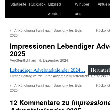
Startseite
Rückblick
Mitglied
Wir über
Aktuel
werden
uns
←
Ankündigung Fahrt nach Sauvigny-les-Bois
Rückblic
2025
Impressionen Lebendiger Adv
2025
Veröffentlicht am
14. Dezember 2024
Lebendiger Advebntskalender 2024…
Herunter
Dieser Beitrag wurde unter
Allgemein
veröffentlicht. Setze ein 
←
Ankündigung Fahrt nach Sauvigny-les-Bois
Rückblic
2025
12 Kommentare zu
Impression